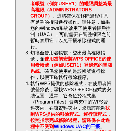
者帳號（例如USER1）的權限調整為最
高權限（ADMINISTRATORS
GROUP）
。這將確保在移除過程中具
有足夠的權限進行操作。請注意，如果
您的Windows系統啟用了使用者帳戶控
制（UAC），可能需要在調整權限之前
暫時禁用它，以免干擾移除程式的運
行。
切換至使用者帳號：登出最高權限帳
號，並
使用當初安裝WPS OFFICE的使
用者帳號（例如USER1）登錄您的電腦
系統
。確保您使用的是該帳號進行操
作，以便正確執行移除程序。
執行WPS提供的移除程式：在使用者帳
號登錄後，尋找WPS OFFICE程式的安
裝位置。通常，它會位於程式集
（Program Files）資料夾中的WPS資
料夾內。在該資料夾中，您應該能夠
找
到WPS提供的移除程式。運行該程式，
按照指示完成移除過程。請確保在此過
程中不受到
Windows UAC的干擾
。