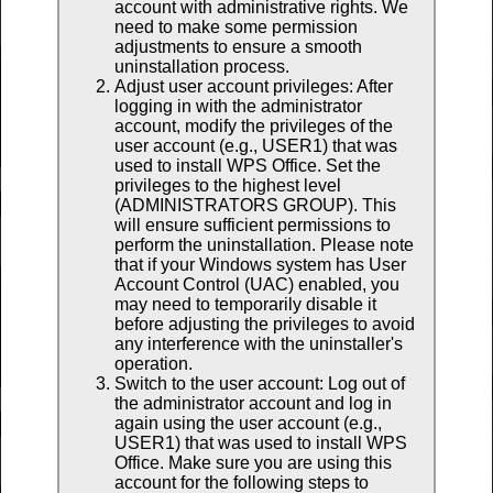
account with administrative rights. We
need to make some permission
adjustments to ensure a smooth
uninstallation process.
Adjust user account privileges: After
logging in with the administrator
account, modify the privileges of the
user account (e.g., USER1) that was
used to install WPS Office. Set the
privileges to the highest level
(ADMINISTRATORS GROUP). This
will ensure sufficient permissions to
perform the uninstallation. Please note
that if your Windows system has User
Account Control (UAC) enabled, you
may need to temporarily disable it
before adjusting the privileges to avoid
any interference with the uninstaller's
operation.
Switch to the user account: Log out of
the administrator account and log in
again using the user account (e.g.,
USER1) that was used to install WPS
Office. Make sure you are using this
account for the following steps to