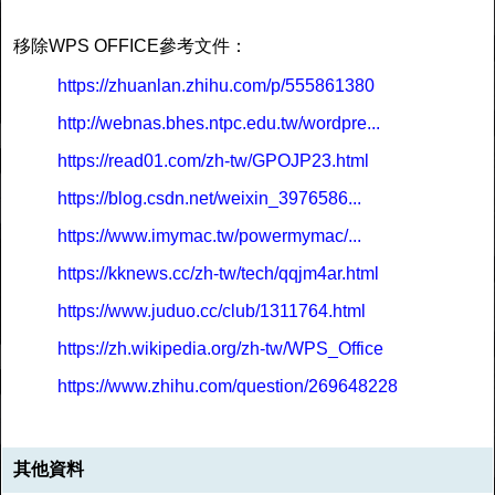
移除WPS OFFICE參考文件：
https://zhuanlan.zhihu.com/p/555861380
http://webnas.bhes.ntpc.edu.tw/wordpre...
https://read01.com/zh-tw/GPOJP23.html
https://blog.csdn.net/weixin_3976586...
https://www.imymac.tw/powermymac/...
https://kknews.cc/zh-tw/tech/qqjm4ar.html
https://www.juduo.cc/club/1311764.html
https://zh.wikipedia.org/zh-tw/WPS_Office
https://www.zhihu.com/question/269648228
其他資料