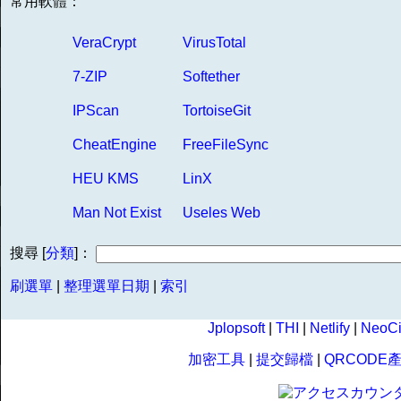
常用軟體：
VeraCrypt
VirusTotal
7-ZIP
Softether
IPScan
TortoiseGit
CheatEngine
FreeFileSync
HEU KMS
LinX
Man Not Exist
Useles Web
搜尋 [
分類
]：
刷選單
|
整理選單日期
|
索引
Jplopsoft
|
THI
|
Netlify
|
NeoCi
加密工具
|
提交歸檔
|
QRCODE