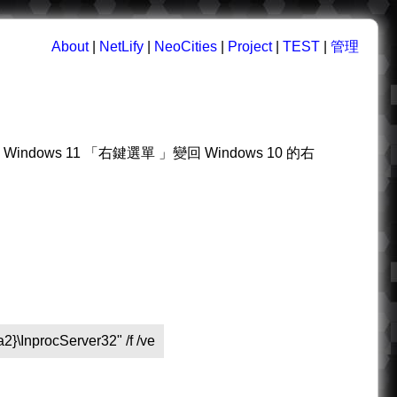
About
|
NetLify
|
NeoCities
|
Project
|
TEST
|
管理
dows 11 「右鍵選單 」變回 Windows 10 的右
\InprocServer32" /f /ve