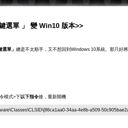
右鍵選單 」 變 Win10 版本>>
「右鍵選單」
總是不太順手，又不想回到Windows 10系統。那只好將 Win
令模式>下
以下指令
後，重新開機
ware\Classes\CLSID\{86ca1aa0-34aa-4e8b-a509-50c905bae2a2}