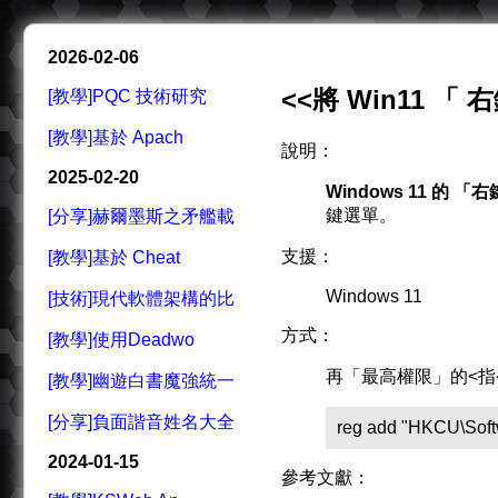
2026-02-06
<<將 Win11 「 
[教學]PQC 技術研究
[教學]基於 Apach
說明：
2025-02-20
Windows 11 的 
鍵選單。
[分享]赫爾墨斯之矛艦載
支援：
[教學]基於 Cheat
Windows 11
[技術]現代軟體架構的比
方式：
[教學]使用Deadwo
再「最高權限」的<指
[教學]幽遊白書魔強統一
[分享]負面諧音姓名大全
reg add "HKCU\Soft
2024-01-15
參考文獻：