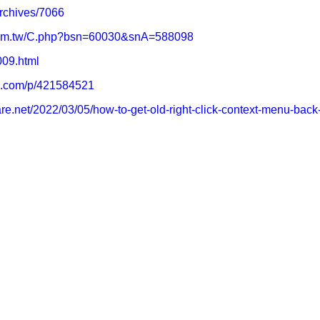
archives/7066
.com.tw/C.php?bsn=60030&snA=588098
009.html
hu.com/p/421584521
are.net/2022/03/05/how-to-get-old-right-click-context-menu-bac