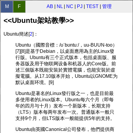
M
F
AB
|
NL
|
NC
|
PJ
|
TEST
|
管理
<<Ubuntu架站教學>>
Ubuntu
簡述[
2
]：
Ubuntu（國際音標：/ʊˈbʊntuː/，uu-BUUN-too）
[7][8]是基于Debian，以桌面應用為主的Linux發
行版。Ubuntu有三个正式版本，包括桌面版、服
务器版及用于物联网设备和机器人的Core版。前
述三個版本既能安裝於實體電腦，也能安裝於虛
擬電腦。从17.10版本开始，Ubuntu以GNOME为
默认桌面环境。[9]
Ubuntu是著名的Linux發行版之一，也是目前最
多使用者的Linux版本。Ubuntu每六个月（即每
年的四月与十月）发布一个新版本，长期支持
（LTS）版本每两年发布一次。普通版本一般只
支持9个月，但LTS版本一般能提供5年的支持。
Ubuntu由英國Canonical公司發布，他們提供商