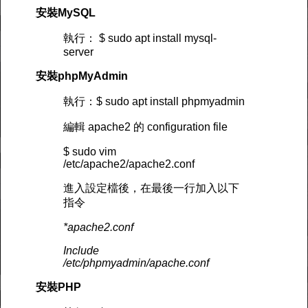
安裝MySQL
執行： $ sudo apt install mysql-
server
安裝phpMyAdmin
執行：$ sudo apt install phpmyadmin
編輯 apache2 的 configuration file
$ sudo vim
/etc/apache2/apache2.conf
進入設定檔後，在最後一行加入以下
指令
*apache2.conf
Include
/etc/phpmyadmin/apache.conf
安裝PHP