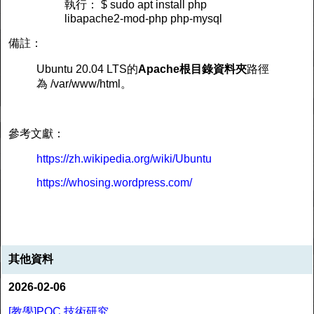
執行： $ sudo apt install php
libapache2-mod-php php-mysql
備註：
Ubuntu 20.04 LTS的
Apache根目錄資料夾
路徑
為 /var/www/html。
參考文獻：
https://zh.wikipedia.org/wiki/Ubuntu
https://whosing.wordpress.com/
其他資料
2026-02-06
[教學]PQC 技術研究