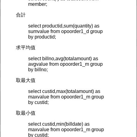
member;
合計
select productid,sum(quantity) as
sumvalue from opoorder1_d group
by productid;
求平均值
select billno,avg(totalamount) as
avgvalue from opoorder1_m group
by billno;
取最大值
select custid,max(totalamount) as
maxvalue from opoorder1_m group
by custid;
取最小值
select custid,min(billdate) as
maxvalue from opoorder1_m group
by custid;