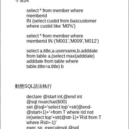
子查詢
select * from member where
memberid
IN (select custid from bascustomer
where custid like 'M0%')
select * from member where
memberid IN ('M001','M009','M012')
select a.title,a.username,b.adddate
from table a,(select max(adddate)
adddate from table where
table.title=a.title) b
動態SQL語法執行
declare @start int,@end int
@sql nvarchar(600)
set @sql=’select top’+str(@end-
@start+1)+’+from T where rid not
in(select top’+str(@str-1)+’Rid from T
where Rid>-1)’
exec sp_executesql @sql