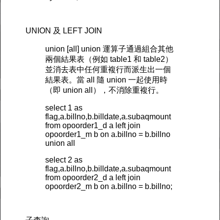
UNION 及 LEFT JOIN
union [all] union 運算子通過組合其他
兩個結果表（例如 table1 和 table2）
並消去表中任何重複行而派生出一個
結果表。當 all 隨 union 一起使用時
（即 union all），不消除重複行。
select 1 as
flag,a.billno,b.billdate,a.subaqmount
from opoorder1_d a left join
opoorder1_m b on a.billno = b.billno
union all
select 2 as
flag,a.billno,b.billdate,a.subaqmount
from opoorder2_d a left join
opoorder2_m b on a.billno = b.billno;