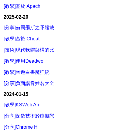
[教學]基於 Apach
2025-02-20
[分享]赫爾墨斯之矛艦載
[教學]基於 Cheat
[技術]現代軟體架構的比
[教學]使用Deadwo
[教學]幽遊白書魔強統一
[分享]負面諧音姓名大全
2024-01-15
[教學]KSWeb An
[分享]深偽技術於虛擬戀
[分享]Chrome H