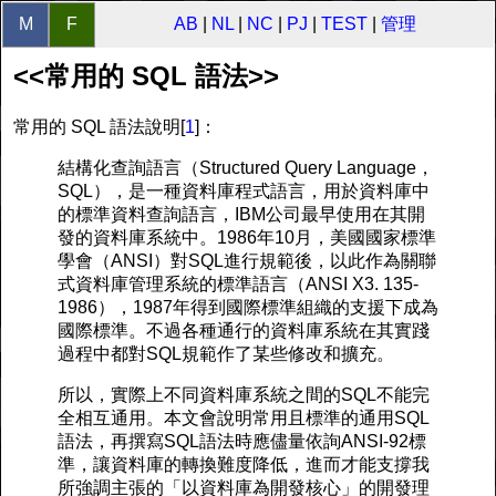
M
F
AB
|
NL
|
NC
|
PJ
|
TEST
|
管理
<<常用的 SQL 語法>>
常用的 SQL 語法說明[
1
]：
結構化查詢語言（Structured Query Language，
SQL），是一種資料庫程式語言，用於資料庫中
的標準資料查詢語言，IBM公司最早使用在其開
發的資料庫系統中。1986年10月，美國國家標準
學會（ANSI）對SQL進行規範後，以此作為關聯
式資料庫管理系統的標準語言（ANSI X3. 135-
1986），1987年得到國際標準組織的支援下成為
國際標準。不過各種通行的資料庫系統在其實踐
過程中都對SQL規範作了某些修改和擴充。
所以，實際上不同資料庫系統之間的SQL不能完
全相互通用。本文會說明常用且標準的通用SQL
語法，再撰寫SQL語法時應儘量依詢ANSI-92標
準，讓資料庫的轉換難度降低，進而才能支撐我
所強調主張的「以資料庫為開發核心」的開發理