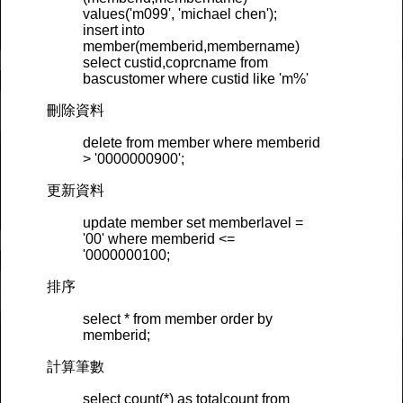
values('m099', 'michael chen');
insert into
member(memberid,membername)
select custid,coprcname from
bascustomer where custid like 'm%'
刪除資料
delete from member where memberid
> '0000000900';
更新資料
update member set memberlavel =
'00' where memberid <=
'0000000100;
排序
select * from member order by
memberid;
計算筆數
select count(*) as totalcount from