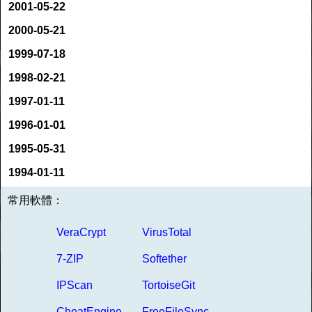
2001-05-22
2000-05-21
1999-07-18
1998-02-21
1997-01-11
1996-01-01
1995-05-31
1994-01-11
常用軟體：
VeraCrypt
VirusTotal
7-ZIP
Softether
IPScan
TortoiseGit
CheatEngine
FreeFileSync