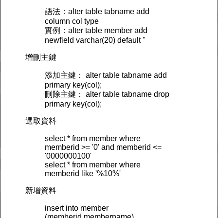
語法：alter table tabname add
column col type
實例：alter table member add
newfield varchar(20) default ''
增刪主鍵
添加主鍵： alter table tabname add
primary key(col);
刪除主鍵： alter table tabname drop
primary key(col);
選取資料
select * from member where
memberid >= '0' and memberid <=
'0000000100'
select * from member where
memberid like '%10%'
新增資料
insert into member
(memberid,membername)