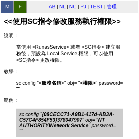
M
F
AB
|
NL
|
NC
|
PJ
|
TEST
|
管理
<<使用SC指令修改服務執行權限>>
說明：
當使用 <RunasService> 或者 <SC指令> 建立服
務後，預設為 Local Service 權限，可以使用
<SC指令> 更改權限。
教學：
sc config "
<服務名稱
>" obj= "
<權限>
" password=
""
範例：
sc config "
{08CECC71-A9B1-417d-AB3A-
C57C4F854F53}378047907
" obj= "
NT
AUTHORITY\Network Service
" password=
""