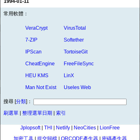
1994-01-11
常用軟體：
VeraCrypt
VirusTotal
7-ZIP
Softether
IPScan
TortoiseGit
CheatEngine
FreeFileSync
HEU KMS
LinX
Man Not Exist
Useles Web
搜尋 [
分類
]：
刷選單
|
整理選單日期
|
索引
Jplopsoft
|
THI
|
Netlify
|
NeoCities
|
LionFree
加密工具
|
提交歸檔
|
QRCODE產生器
|
密碼產生器