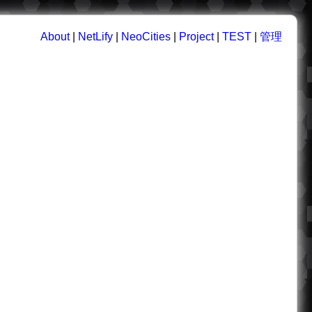
About
|
NetLify
|
NeoCities
|
Project
|
TEST
|
管理