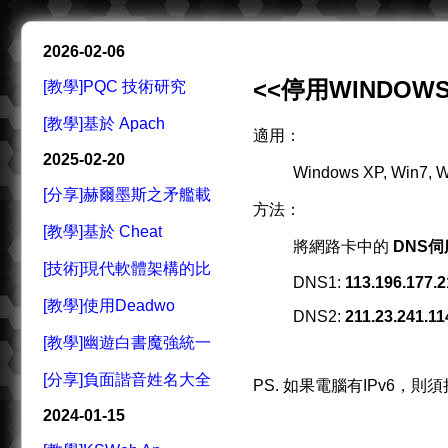
2026-02-06
<<停用WINDOW
[教學]PQC 技術研究
[教學]基於 Apach
適用：
2025-02-20
Windows XP, Win7, W
[分享]赫爾墨斯之矛艦載
方法：
[教學]基於 Cheat
將網路卡中的
DNS伺
[技術]現代軟體架構的比
DNS1:
113.196.177.2
[教學]使用Deadwo
DNS2:
211.23.241.11
[教學]幽遊白書魔強統一
[分享]負面諧音姓名大全
PS. 如果電腦有IPv6，則須
2024-01-15