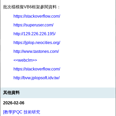
批次檔模擬VB6框架參閱資料：
https://stackoverflow.com/
https://superuser.com/
http://129.226.226.195/
https://jplop.neocities.org/
http://www.tastones.com/
<<webclm>>
https://stackoverflow.com/
http://bvw.jplopsoft.idv.tw/
其他資料
2026-02-06
[教學]PQC 技術研究