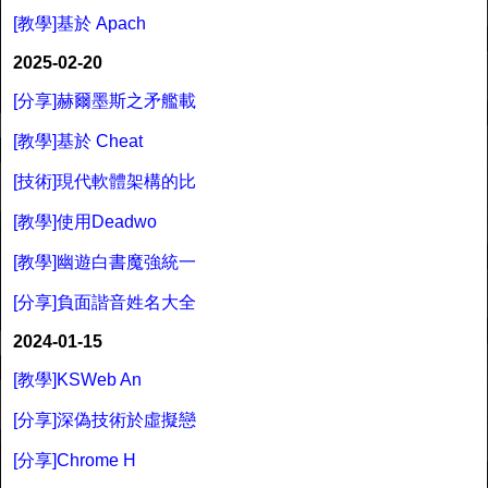
[教學]基於 Apach
2025-02-20
[分享]赫爾墨斯之矛艦載
[教學]基於 Cheat
[技術]現代軟體架構的比
[教學]使用Deadwo
[教學]幽遊白書魔強統一
[分享]負面諧音姓名大全
2024-01-15
[教學]KSWeb An
[分享]深偽技術於虛擬戀
[分享]Chrome H