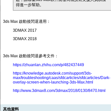
得進一步幫助。
3ds Max 啟動後閃退適用：
3DMAX 2017
3DMAX 2018
3ds Max 啟動後閃退參考文件：
https://zhuanlan.zhihu.com/p/482437449
https://knowledge.autodesk.com/support/3ds-
max/troubleshooting/caas/sfdcarticles/sfdcarticles/Dark-
overlay-screen-when-launching-3ds-Max.html
http://www.3dmax8.com/3dmax/2018/0130/8470.html
其他資料