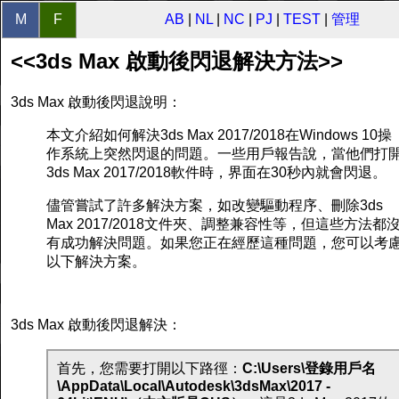
M
F
AB
|
NL
|
NC
|
PJ
|
TEST
|
管理
<<3ds Max 啟動後閃退解決方法>>
3ds Max 啟動後閃退說明：
本文介紹如何解決3ds Max 2017/2018在Windows 10操
作系統上突然閃退的問題。一些用戶報告說，當他們打
3ds Max 2017/2018軟件時，界面在30秒內就會閃退。
儘管嘗試了許多解決方案，如改變驅動程序、刪除3ds
Max 2017/2018文件夾、調整兼容性等，但這些方法都
有成功解決問題。如果您正在經歷這種問題，您可以考
以下解決方案。
3ds Max 啟動後閃退解決：
首先，您需要打開以下路徑：
C:\Users\登錄用戶名
\AppData\Local\Autodesk\3dsMax\2017 -