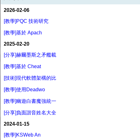
2026-02-06
[教學]PQC 技術研究
[教學]基於 Apach
2025-02-20
[分享]赫爾墨斯之矛艦載
[教學]基於 Cheat
[技術]現代軟體架構的比
[教學]使用Deadwo
[教學]幽遊白書魔強統一
[分享]負面諧音姓名大全
2024-01-15
[教學]KSWeb An