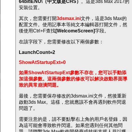
64bit\ENU\（中文版是CHS）
。這是3ds Max 2017的
安裝位置。
其次，您需要打開
3dsmax.ini
文件，這是3ds Max的
配置文件。使用記事本等純文本編輯器打開文件，然
後使用Ctrl+F查找
[WelcomeScreen]
字段。
在該字段下，您需要修改以下兩個參數：
LaunchCount=2
ShowAtStartupExt=0
如果ShowAtStartupExt參數不存在，您可以手動添
加這個參數。這兩個參數的修改可以解決啟動界面導
致的異常崩潰問題。
最後，您需要保存修改的3dsmax.ini文件，然後重新
啟動3ds Max。這樣，您就應該不會再遇到軟件閃退
問題了。
需要注意的是，請不要點擊右上角的用戶名登錄，因
為這可能會導致軟件閃退。如果您遇到任何其他問
題，請聯繫3ds Max軟件開發商或技術支援人員以獲