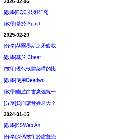
2026-02-06
[教學]PQC 技術研究
[教學]基於 Apach
2025-02-20
[分享]赫爾墨斯之矛艦載
[教學]基於 Cheat
[技術]現代軟體架構的比
[教學]使用Deadwo
[教學]幽遊白書魔強統一
[分享]負面諧音姓名大全
2024-01-15
[教學]KSWeb An
[分享]深偽技術於虛擬戀