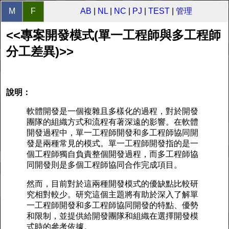
M
F
AB
|
NL
|
NC
|
PJ
|
TEST
|
管理
<<專案開發模式(單一工程師與多工程師
分工差異)>>
說明：
軟體開發是一個複雜且多樣化的過程，對於開發
團隊的組織方式和流程有著深遠的影響。在軟體
開發過程中，單一工程師開發和多工程師協同開
發是兩種常見的模式。單一工程師開發指的是一
個工程師獨自負責整個開發過程，而多工程師協
同開發則是多個工程師協同合作完成項目。
然而，目前對於這兩種開發模式的優缺點比較研
究相對較少。研究這個主題將有助於深入了解單
一工程師開發和多工程師協同開發的特點、優勢
和限制，並提供給開發團隊和組織在選擇開發模
式時的參考依據。