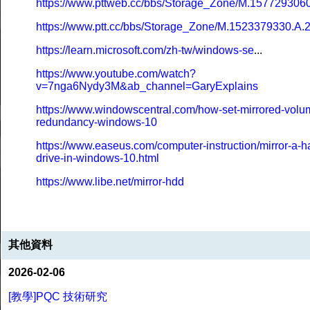
https://www.pttweb.cc/bbs/Storage_Zone/M.157729306
https://www.ptt.cc/bbs/Storage_Zone/M.1523379330.A.
https://learn.microsoft.com/zh-tw/windows-se
...
https://www.youtube.com/watch?
v=7nga6Nydy3M&ab_channel=GaryExplains
https://www.windowscentral.com/how-set-mirrored-volum
redundancy-windows-10
https://www.easeus.com/computer-instruction/mirror-a-h
drive-in-windows-10.html
https://www.libe.net/mirror-hdd
其他資料
2026-02-06
[教學]PQC 技術研究