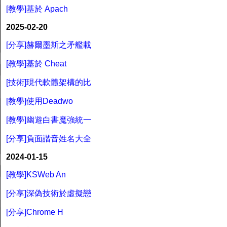
[教學]基於 Apach
2025-02-20
[分享]赫爾墨斯之矛艦載
[教學]基於 Cheat
[技術]現代軟體架構的比
[教學]使用Deadwo
[教學]幽遊白書魔強統一
[分享]負面諧音姓名大全
2024-01-15
[教學]KSWeb An
[分享]深偽技術於虛擬戀
[分享]Chrome H