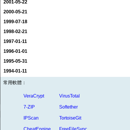
2001-05-22
2000-05-21
1999-07-18
1998-02-21
1997-01-11
1996-01-01
1995-05-31
1994-01-11
常用軟體：
VeraCrypt
VirusTotal
7-ZIP
Softether
IPScan
TortoiseGit
CheatEngine
FreeFileSync