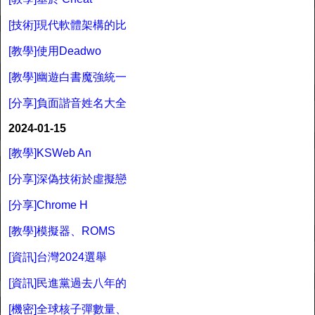
[技術]現代軟體架構的比
[教學]使用Deadwo
[教學]幽遊白書魔強統一
[分享]負面諧音姓名大全
2024-01-15
[教學]KSWeb An
[分享]深偽技術於虛擬戀
[分享]Chrome H
[教學]模擬器、ROMS
[資訊]台灣2024選舉
[資訊]民進黨過去八年的
[機密]全球核子彈數量、