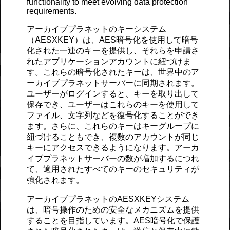
functionality to meet evolving data protection
requirements.
アーカイブプラネットのキーシステム
（AESXKEY）は、AES暗号化を使用して暗号
化された一連のキーを提供し、それらを申請さ
れたアプリケーションアカウントに紐づけま
す。これらの暗号化されたキーは、世界中のア
ーカイブプラネットサーバーに同期されます。
ユーザーがログインすると、キーを取り出して
保存でき、ユーザーはこれらのキーを使用して
ファイル、文字列などを復号化することができ
ます。さらに、これらのキーはキーグループに
紐づけることもでき、複数のアカウントが同じ
キーにアクセスできるようになります。アーカ
イブプラネットサーバーの数が増加するにつれ
て、適用されたすべてのキーのセキュリティが
強化されます。
アーカイブプラネットのAESXKEYシステム
は、暗号操作のための安全なメカニズムを提供
することを目指しています。AES暗号化で保護