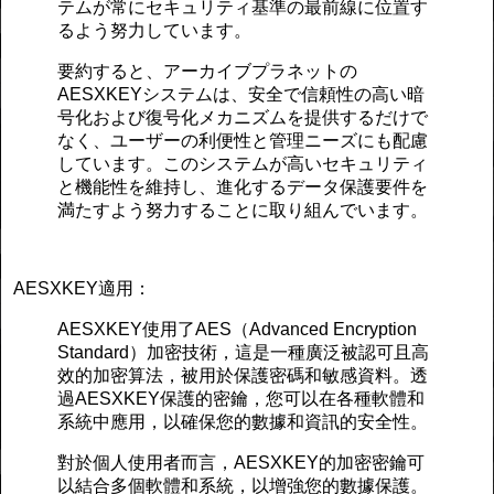
テムが常にセキュリティ基準の最前線に位置す
るよう努力しています。
要約すると、アーカイブプラネットの
AESXKEYシステムは、安全で信頼性の高い暗
号化および復号化メカニズムを提供するだけで
なく、ユーザーの利便性と管理ニーズにも配慮
しています。このシステムが高いセキュリティ
と機能性を維持し、進化するデータ保護要件を
満たすよう努力することに取り組んでいます。
AESXKEY適用：
AESXKEY使用了AES（Advanced Encryption
Standard）加密技術，這是一種廣泛被認可且高
效的加密算法，被用於保護密碼和敏感資料。透
過AESXKEY保護的密鑰，您可以在各種軟體和
系統中應用，以確保您的數據和資訊的安全性。
對於個人使用者而言，AESXKEY的加密密鑰可
以結合多個軟體和系統，以增強您的數據保護。