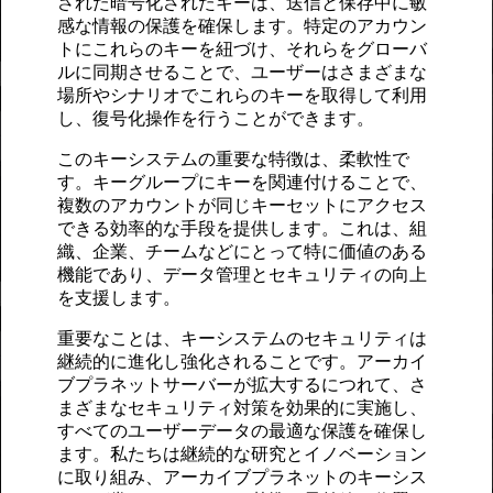
された暗号化されたキーは、送信と保存中に敏
感な情報の保護を確保します。特定のアカウン
トにこれらのキーを紐づけ、それらをグローバ
ルに同期させることで、ユーザーはさまざまな
場所やシナリオでこれらのキーを取得して利用
し、復号化操作を行うことができます。
このキーシステムの重要な特徴は、柔軟性で
す。キーグループにキーを関連付けることで、
複数のアカウントが同じキーセットにアクセス
できる効率的な手段を提供します。これは、組
織、企業、チームなどにとって特に価値のある
機能であり、データ管理とセキュリティの向上
を支援します。
重要なことは、キーシステムのセキュリティは
継続的に進化し強化されることです。アーカイ
ブプラネットサーバーが拡大するにつれて、さ
まざまなセキュリティ対策を効果的に実施し、
すべてのユーザーデータの最適な保護を確保し
ます。私たちは継続的な研究とイノベーション
に取り組み、アーカイブプラネットのキーシス