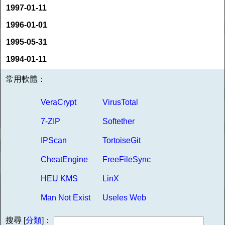
1997-01-11
1996-01-01
1995-05-31
1994-01-11
常用軟體：
VeraCrypt
VirusTotal
7-ZIP
Softether
IPScan
TortoiseGit
CheatEngine
FreeFileSync
HEU KMS
LinX
Man Not Exist
Useles Web
搜尋 [
分類
]：