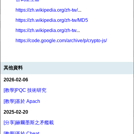
https://zh.wikipedia.org/zh-tw/
...
https://zh.wikipedia.org/zh-tw/MD5
https://zh.wikipedia.org/zh-tw
...
https://code.google.com/archive/p/crypto-js/
其他資料
2026-02-06
[教學]PQC 技術研究
[教學]基於 Apach
2025-02-20
[分享]赫爾墨斯之矛艦載
[教學]基於 Cheat