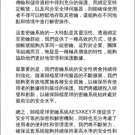
傳輸和儲存過程中得到充分的保護。而綁定至特
定帳號，以及同步至全球伺服器，則能確保使用
者不僅可以輕鬆地存取其密鑰，還能夠在不同地
點和情境中進行解密操作。
這套密鑰系統的一大特點是其靈活性。透過綁定
至密鑰群組，我們提供了一種高效的方式，使多
個帳號能夠共享同一組密鑰。這對於企業、團隊
等組織而言，無疑是一種極具價值的特性，能夠
協助他們更好地管理和保護數據。
最重要的是，我們密鑰系統的安全性將會持續得
到強化。隨著歸檔星球伺服器的不斷擴展，我們
能夠更有效地實施各種安全措施，以確保所有使
用者的數據得到最佳的保護。我們將繼續投入研
發和創新，以確保歸檔星球的密鑰系統始終處於
最前沿的安全水平。
總之，歸檔星球密鑰系統AESXKEY不僅提供了
安全可靠的加密和解密機制，同時也充分考慮了
使用者的便利性和管理需求。我們將不斷努力，
確保這套系統能夠持續保持著高水準的安全性和