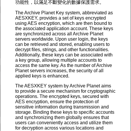
功能性，以滿足不斷變化的數據保護需求。
The Archive Planet Key system, abbreviated as
AESXKEY, provides a set of keys encrypted
using AES encryption, which are then bound to
the associated application account. These keys
are synchronized across all Archive Planet
servers worldwide. Upon user login, the keys
can be retrieved and stored, enabling users to
decrypt files, strings, and other functionalities.
Additionally, these keys can be associated with
a key group, allowing multiple accounts to
access the same key. As the number of Archive
Planet servers increases, the security of all
applied keys is enhanced.
The AESXKEY system by Archive Planet aims
to provide a secure mechanism for cryptographic
operations. The encrypted keys, secured with
AES encryption, ensure the protection of
sensitive information during transmission and
storage. Binding these keys to specific accounts
and synchronizing them globally ensures that
users can conveniently access and utilize them
for decryption across various locations and