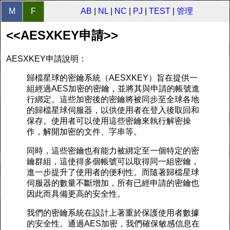
M
F
AB
|
NL
|
NC
|
PJ
|
TEST
|
管理
<<AESXKEY申請>>
AESXKEY申請說明：
歸檔星球的密鑰系統（AESXKEY）旨在提供一
組經過AES加密的密鑰，並將其與申請的帳號進
行綁定。這些加密後的密鑰將被同步至全球各地
的歸檔星球伺服器，以供使用者在登入後取回和
保存。使用者可以使用這些密鑰來執行解密操
作，解開加密的文件、字串等。
同時，這些密鑰也有能力被綁定至一個特定的密
鑰群組，這使得多個帳號可以取得同一組密鑰，
進一步提升了使用者的便利性。而隨著歸檔星球
伺服器的數量不斷增加，所有已經申請的密鑰也
因此而具備更高的安全性。
我們的密鑰系統在設計上著重於保護使用者數據
的安全性。通過AES加密，我們確保敏感信息在