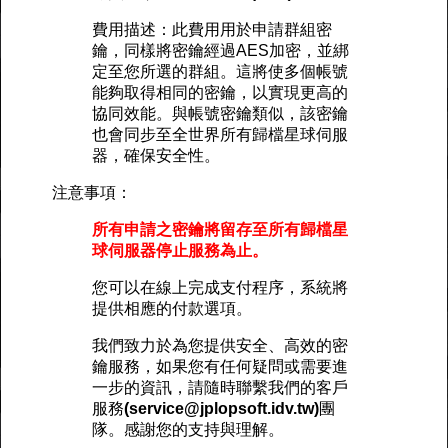
費用描述：此費用用於申請群組密
鑰，同樣將密鑰經過AES加密，並綁
定至您所選的群組。這將使多個帳號
能夠取得相同的密鑰，以實現更高的
協同效能。與帳號密鑰類似，該密鑰
也會同步至全世界所有歸檔星球伺服
器，確保安全性。
注意事項：
所有申請之密鑰將留存至所有歸檔星
球伺服器停止服務為止。
您可以在線上完成支付程序，系統將
提供相應的付款選項。
我們致力於為您提供安全、高效的密
鑰服務，如果您有任何疑問或需要進
一步的資訊，請隨時聯繫我們的客戶
服務
(service@jplopsoft.idv.tw)
團
隊。感謝您的支持與理解。